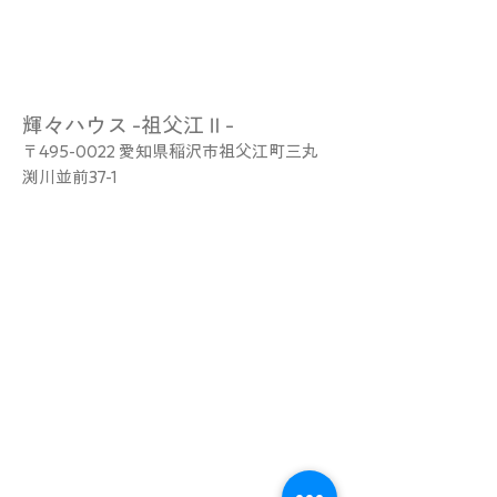
輝々ハウス -祖父江Ⅱ-
〒495-0022 愛知県稲沢市祖父江町三丸
渕川並前37-1