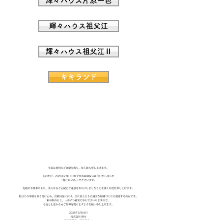
輝々ハウス片原一色
輝々ハウス祖父江
輝々ハウス祖父江Ⅱ
キキランド