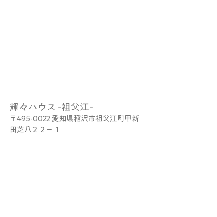
輝々ハウス -祖父江-
〒495-0022 愛知県稲沢市祖父江町甲新
田芝八２２−１