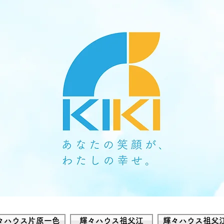
々ハウス片原一色
輝々ハウス祖父江
輝々ハウス祖父