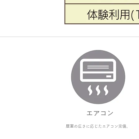
​エアコン
​居室
の広さに応じたエアコン
完備。