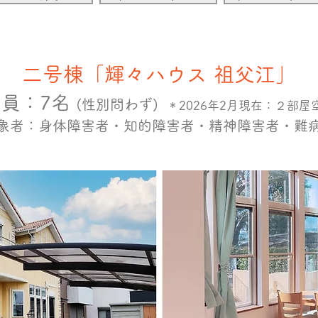
二号棟「輝々ハウス 祖父江」
定員：
7名
(性別問わず)
＊2026年2月現在：２部屋
象者：身体障害者・知的障害者・精神障
害者・難