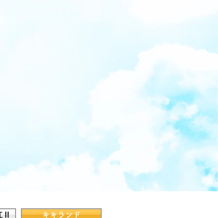
江Ⅱ
キキランド